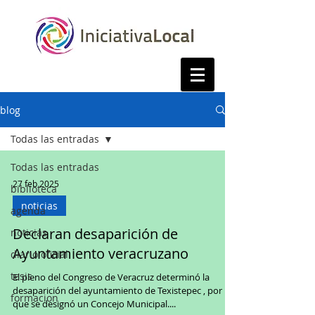
blog
Todas las entradas
Todas las entradas
27 feb 2025
biblioteca
noticias
agenda
Declaran desaparición de
noticias
Ayuntamiento veracruzano
diario oficial
tesis
El pleno del Congreso de Veracruz determinó la
desaparición del ayuntamiento de Texistepec , por lo
formacion
que se designó un Concejo Municipal....