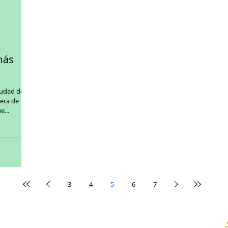
más
mera de
...
3
4
5
6
7