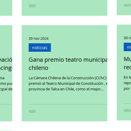
30 n
30 nov 2024
no
noticias
Mu
vación
Gana premio teatro municipal
re
ncingo
chileno
En M
ona
La Cámara Chilena de la Construcción (CChC)
repre
como punta
premió al Teatro Municipal de Constitución , en la
por 
ipal de...
provincia de Talca en Chile, como el mejor...