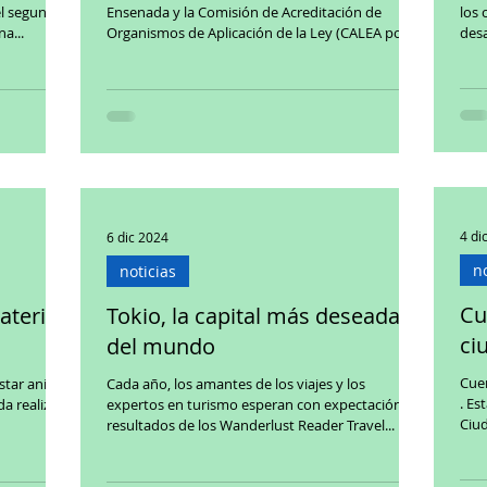
el segundo
Ensenada y la Comisión de Acreditación de
los 
a...
Organismos de Aplicación de la Ley (CALEA por...
desa
reen
4 di
6 dic 2024
no
noticias
Cu
ateria
Tokio, la capital más deseada
ci
del mundo
Cuenca (Ecuador) fue gal
star animal
Cada año, los amantes de los viajes y los
. Es
izó
expertos en turismo esperan con expectación los
Ciud
resultados de los Wanderlust Reader Travel...