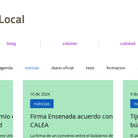
blog
valores
calidad
agenda
noticias
diario oficial
tesis
formacion
10 dic 2024
9 di
noticias
no
emio en
Firma Ensenada acuerdo con
Ti
d
CALEA
bú
iene Urbana
La firma de un convenio entre el Gobierno de
El alcald