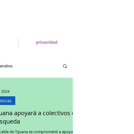
privacidad
analisis
c 2024
ticias
juana apoyará a colectivos de
squeda
e de Tijuana se comprometió a apoyar a