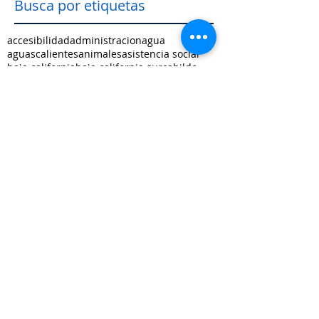
Busca por etiquetas
accesibilidad
administracion
agua
aguascalientes
animales
asistencia social
baja california
baja california sur
cabildo
calidad de vida
campeche
catastro
cdmx
censos
chiapas
chihuahua
ciudad
ciudades inteligentes
ciudades intermedias
coahuila
colima
competitividad
comunicacion
control interno
controversias
cooperacion
corrupcion
covid19
crisis
cultura
cursos
datos
democracia local
derechos humanos
desarrollo economico
desarrollo rural
desarrollo urbano
descentralizacion
durango
edomex
educacion
electoral
energía
equidad
finanzas públicas
gestión pública
gobernanza
guanajuato
guerrero
hidalgo
imagen urbana
inclusión
indicadores
infraestructura
innovacion
internacional
jalisco
justicia
limites
medio ambiente
mejora regulatoria
metropolis
michoacan
morelos
movilidad
municipio indígena
nayarit
nuevo leon
oaxaca
oportunidades
ordenamiento territorial