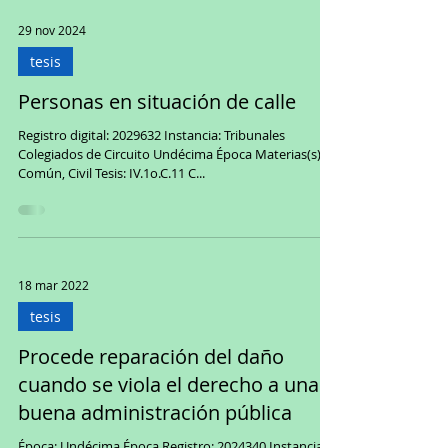
el Pleno de la Suprema Corte de Justicia de la Nación
resolvió la acción de inconstitucionalidad 55/2024,
promovida por la Comisión Nacional de los Derechos
Humanos. El objeto del litigio fueron dos artículos de
29 nov 2024
la Ley de Movilidad y Seguridad Vial del Estado de Son
tesis
Personas en situación de calle
Registro digital: 2029632 Instancia: Tribunales
Colegiados de Circuito Undécima Época Materias(s):
Común, Civil Tesis: IV.1o.C.11 C...
18 mar 2022
tesis
Procede reparación del daño
cuando se viola el derecho a una