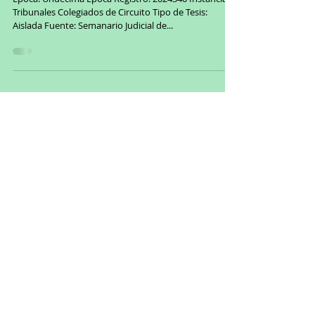
buena administración pública
Época: Undécima Época Registro: 2024340 Instancia:
Tribunales Colegiados de Circuito Tipo de Tesis:
Aislada Fuente: Semanario Judicial de...