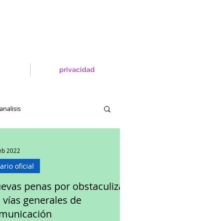
privacidad
analisis
eb 2022
ario oficial
evas penas por obstaculizar
s vías generales de
municación