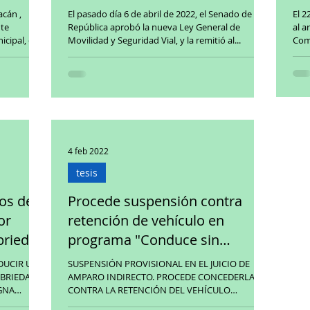
acán ,
El pasado día 6 de abril de 2022, el Senado de la
El 2
nte
República aprobó la nueva Ley General de
al a
icipal, que
Movilidad y Seguridad Vial, y la remitió al...
Com
4 feb 2022
tesis
sos de
Procede suspensión contra
or
retención de vehículo en
briedad
programa "Conduce sin
Alcohol"
DUCIR UN
SUSPENSIÓN PROVISIONAL EN EL JUICIO DE
BRIEDAD.
AMPARO INDIRECTO. PROCEDE CONCEDERLA
GNA
CONTRA LA RETENCIÓN DEL VEHÍCULO
AUTOMOTOR Y DE LA LICENCIA...