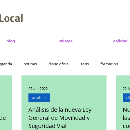
blog
valores
calidad
agenda
noticias
diario oficial
tesis
formacion
27 abr 2022
22 f
analisis
di
Análisis de la nueva Ley
Nu
 de
General de Movilidad y
la
Seguridad Vial
co