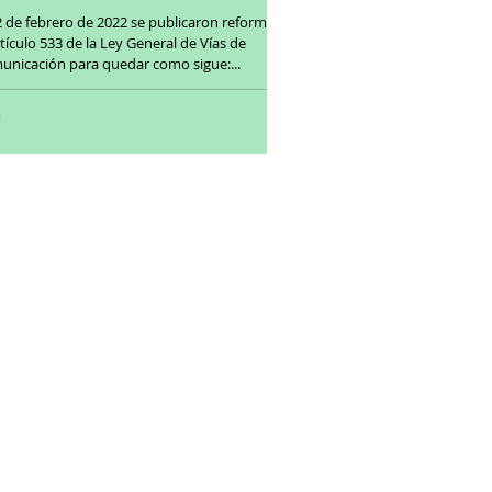
2 de febrero de 2022 se publicaron reformas
rtículo 533 de la Ley General de Vías de
unicación para quedar como sigue:...