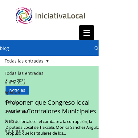
blog
Todas las entradas
Todas las entradas
3 may 2022
biblioteca
noticias
agenda
Proponen que Congreso local
noticias
avale a Contralores Municipales
diario oficial
tesis
A fin de fortalecer el combate a la corrupción, la
Diputada Local de Tlaxcala, Mónica Sánchez Angulo,
formacion
propuso que los titulares de los...