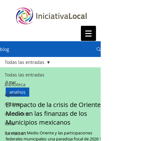
blog
Todas las entradas
Todas las entradas
9 mar
biblioteca
analisis
agenda
El impacto de la crisis de Oriente
noticias
Medio en las finanzas de los
diario oficial
Municipios mexicanos
tesis
La crisis en Medio Oriente y las participaciones
formacion
federales municipales: una paradoja fiscal de 2026 1.