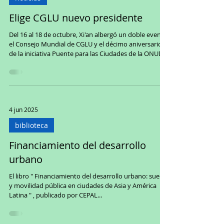
Elige CGLU nuevo presidente
Del 16 al 18 de octubre, Xi'an albergó un doble evento:
el Consejo Mundial de CGLU y el décimo aniversario
de la iniciativa Puente para las Ciudades de la ONUDI .
Bajo el lema "Forjando comunidades para las
generaciones actuales y futuras", líderes de más de
100 ciudades se reunieron para reafirmar el papel
esencial de los gobiernos locales y regionales en el
impulso del desarrollo sostenible, la paz y la inclusión
4 jun 2025
desde la base. Coorganizada por la Municipalidad de
Xi'an, C
biblioteca
Financiamiento del desarrollo
urbano
El libro " Financiamiento del desarrollo urbano: suelo
y movilidad pública en ciudades de Asia y América
Latina " , publicado por CEPAL...