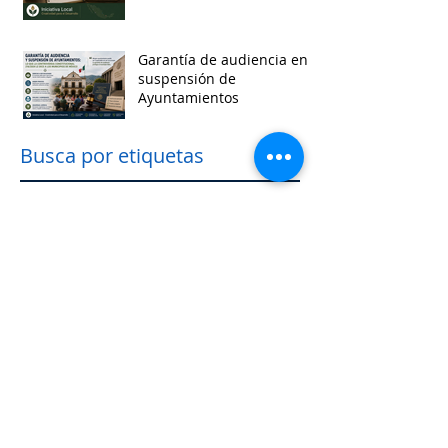
Garantía de audiencia en
suspensión de
Ayuntamientos
Busca por etiquetas
accesibilidad
administracion
agua
aguascalientes
animales
asistencia social
baja california
baja california sur
cabildo
calidad de vida
campeche
catastro
cdmx
censos
chiapas
chihuahua
ciudad
ciudades inteligentes
ciudades intermedias
coahuila
colima
competitividad
comunicacion
control interno
controversias
cooperacion
corrupcion
covid19
crisis
cultura
cursos
datos
democracia local
derechos humanos
desarrollo economico
desarrollo rural
desarrollo urbano
descentralizacion
durango
edomex
educacion
electoral
energía
equidad