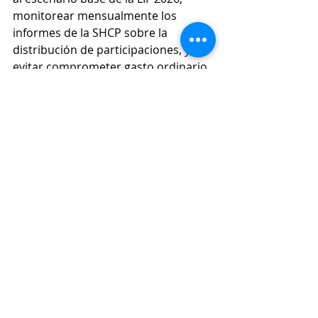
monitorear mensualmente los 
informes de la SHCP sobre la 
distribución de participaciones, y 
evitar comprometer gasto ordinario 
con cargo a excedentes que pueden 
ser transitorios.
Etiquetas:
internacional
finanzas públicas
crisis
analisis
Comentarios