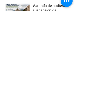
Garantía de audiencia en
suspensión de
Ayuntamientos
Busca por etiquetas
accesibilidad
administracion
agua
aguascalientes
animales
asistencia social
baja california
baja california sur
cabildo
calidad de vida
campeche
catastro
cdmx
censos
chiapas
chihuahua
ciudad
ciudades inteligentes
ciudades intermedias
coahuila
colima
competitividad
comunicacion
control interno
controversias
cooperacion
corrupcion
covid19
crisis
cultura
cursos
datos
democracia local
derechos humanos
desarrollo economico
desarrollo rural
desarrollo urbano
descentralizacion
durango
edomex
educacion
electoral
energía
equidad
finanzas públicas
gestión pública
gobernanza
guanajuato
guerrero
hidalgo
imagen urbana