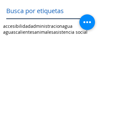
Busca por etiquetas
accesibilidad
administracion
agua
aguascalientes
animales
asistencia social
baja california
baja california sur
cabildo
calidad de vida
campeche
catastro
cdmx
censos
chiapas
chihuahua
ciudad
ciudades inteligentes
ciudades intermedias
coahuila
colima
competitividad
comunicacion
control interno
controversias
cooperacion
corrupcion
covid19
crisis
cultura
cursos
datos
democracia local
derechos humanos
desarrollo economico
desarrollo rural
desarrollo urbano
descentralizacion
durango
edomex
educacion
electoral
energía
equidad
finanzas públicas
gestión pública
gobernanza
guanajuato
guerrero
hidalgo
imagen urbana
inclusión
indicadores
infraestructura
innovacion
internacional
jalisco
justicia
limites
medio ambiente
mejora regulatoria
metropolis
michoacan
morelos
movilidad
municipio indígena
nayarit
nuevo leon
oaxaca