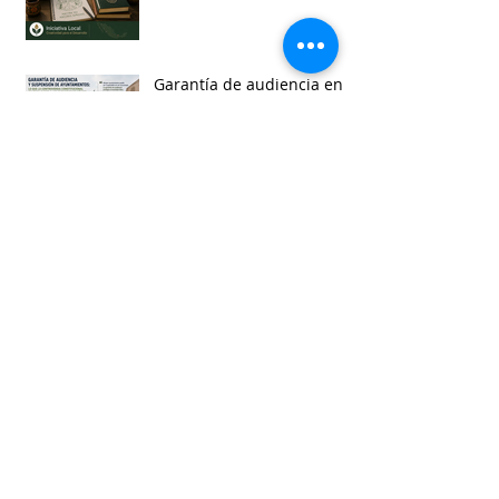
Garantía de audiencia en
suspensión de
Ayuntamientos
Busca por etiquetas
accesibilidad
administracion
agua
aguascalientes
animales
asistencia social
baja california
baja california sur
cabildo
calidad de vida
campeche
catastro
cdmx
censos
chiapas
chihuahua
ciudad
ciudades inteligentes
ciudades intermedias
coahuila
colima
competitividad
comunicacion
control interno
controversias
cooperacion
corrupcion
covid19
crisis
cultura
cursos
datos
democracia local
derechos humanos
desarrollo economico
desarrollo rural
desarrollo urbano
descentralizacion
durango