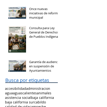
Once nuevas
iniciativas de reforma
municipal
Consulta para Ley
General de Derechos
de Pueblos Indígenas
y Afromexicanos
Garantía de audiencia
en suspensión de
Ayuntamientos
Busca por etiquetas
accesibilidad
administracion
agua
aguascalientes
animales
asistencia social
baja california
baja california sur
cabildo
calidad de vida
campeche