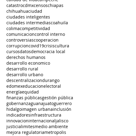
catastro
cdmx
censos
chiapas
chihuahua
ciudad
ciudades inteligentes
ciudades intermedias
coahuila
colima
competitividad
comunicacion
control interno
controversias
cooperacion
corrupcion
covid19
crisis
cultura
cursos
datos
democracia local
derechos humanos
desarrollo economico
desarrollo rural
desarrollo urbano
descentralizacion
durango
edomex
educacion
electoral
energía
equidad
finanzas públicas
gestión pública
gobernanza
guanajuato
guerrero
hidalgo
imagen urbana
inclusión
indicadores
infraestructura
innovacion
internacional
jalisco
justicia
limites
medio ambiente
mejora regulatoria
metropolis