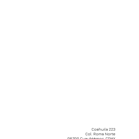
Coahuila 223
Col. Roma Norte
06700 Cuauhtémoc, CDMX