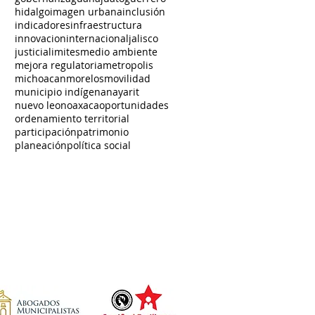
hidalgo
imagen urbana
inclusión
indicadores
infraestructura
innovacion
internacional
jalisco
justicia
limites
medio ambiente
mejora regulatoria
metropolis
michoacan
morelos
movilidad
municipio indígena
nayarit
nuevo leon
oaxaca
oportunidades
ordenamiento territorial
participación
patrimonio
planeación
política social