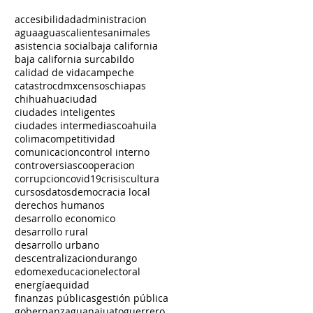
accesibilidad
administracion
agua
aguascalientes
animales
asistencia social
baja california
baja california sur
cabildo
calidad de vida
campeche
catastro
cdmx
censos
chiapas
chihuahua
ciudad
ciudades inteligentes
ciudades intermedias
coahuila
colima
competitividad
comunicacion
control interno
controversias
cooperacion
corrupcion
covid19
crisis
cultura
cursos
datos
democracia local
derechos humanos
desarrollo economico
desarrollo rural
desarrollo urbano
descentralizacion
durango
edomex
educacion
electoral
energía
equidad
finanzas públicas
gestión pública
gobernanza
guanajuato
guerrero