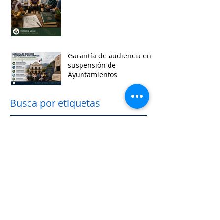
Garantía de audiencia en
suspensión de
Ayuntamientos
Busca por etiquetas
accesibilidad
administracion
agua
aguascalientes
animales
asistencia social
baja california
baja california sur
cabildo
calidad de vida
campeche
catastro
cdmx
censos
chiapas
chihuahua
ciudad
ciudades inteligentes
ciudades intermedias
coahuila
colima
competitividad
comunicacion
control interno
controversias
cooperacion
corrupcion
covid19
crisis
cultura
cursos
datos
democracia local
derechos humanos