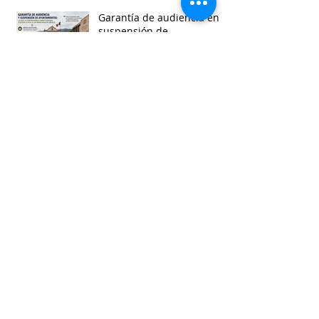
Garantía de audiencia en
suspensión de
Ayuntamientos
Busca por etiquetas
accesibilidad
administracion
agua
aguascalientes
animales
asistencia social
baja california
baja california sur
cabildo
calidad de vida
campeche
catastro
cdmx
censos
chiapas
chihuahua
ciudad
ciudades inteligentes
ciudades intermedias
coahuila
colima
competitividad
comunicacion
control interno
controversias
cooperacion
corrupcion
covid19
crisis
cultura
cursos
datos
democracia local
derechos humanos
desarrollo economico
desarrollo rural
desarrollo urbano
descentralizacion
durango
edomex
educacion
electoral
energía
equidad
finanzas públicas
gestión pública
gobernanza
guanajuato
guerrero
hidalgo
imagen urbana