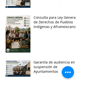
Consulta para Ley General
de Derechos de Pueblos
Indígenas y Afromexicanos
Garantía de audiencia en
suspensión de
Ayuntamientos
Busca por etiquetas
accesibilidad
administracion
agua
aguascalientes
animales
asistencia social
baja california
baja california sur
cabildo