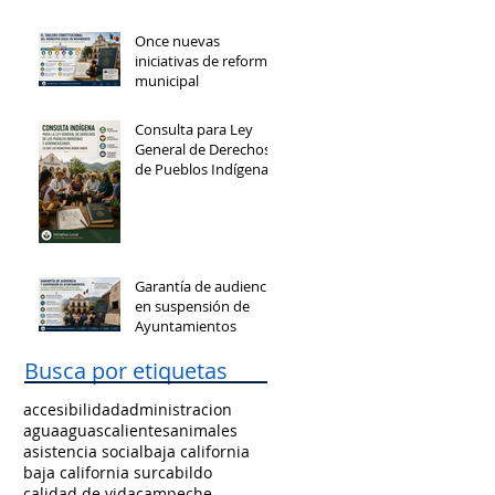
Once nuevas
iniciativas de reforma
municipal
Consulta para Ley
General de Derechos
de Pueblos Indígenas
y Afromexicanos
Garantía de audiencia
en suspensión de
Ayuntamientos
Busca por etiquetas
accesibilidad
administracion
agua
aguascalientes
animales
asistencia social
baja california
baja california sur
cabildo
calidad de vida
campeche