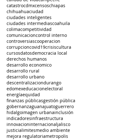
catastro
cdmx
censos
chiapas
chihuahua
ciudad
ciudades inteligentes
ciudades intermedias
coahuila
colima
competitividad
comunicacion
control interno
controversias
cooperacion
corrupcion
covid19
crisis
cultura
cursos
datos
democracia local
derechos humanos
desarrollo economico
desarrollo rural
desarrollo urbano
descentralizacion
durango
edomex
educacion
electoral
energía
equidad
finanzas públicas
gestión pública
gobernanza
guanajuato
guerrero
hidalgo
imagen urbana
inclusión
indicadores
infraestructura
innovacion
internacional
jalisco
justicia
limites
medio ambiente
mejora regulatoria
metropolis