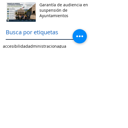
Garantía de audiencia en
suspensión de
Ayuntamientos
Busca por etiquetas
accesibilidad
administracion
agua
aguascalientes
animales
asistencia social
baja california
baja california sur
cabildo
calidad de vida
campeche
catastro
cdmx
censos
chiapas
chihuahua
ciudad
ciudades inteligentes
ciudades intermedias
coahuila
colima
competitividad
comunicacion
control interno
controversias
cooperacion
corrupcion
covid19
crisis
cultura
cursos
datos
democracia local
derechos humanos
desarrollo economico
desarrollo rural
desarrollo urbano
descentralizacion
durango
edomex
educacion
electoral
energía
equidad
finanzas públicas
gestión pública
gobernanza
guanajuato
guerrero
hidalgo
imagen urbana
inclusión
indicadores
infraestructura