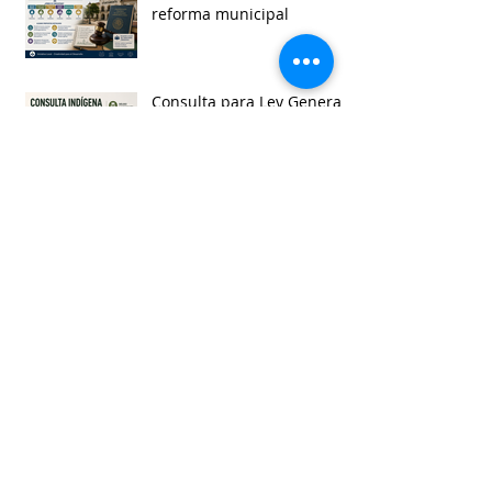
reforma municipal
Consulta para Ley General
de Derechos de Pueblos
Indígenas y Afromexicanos
Garantía de audiencia en
suspensión de
Ayuntamientos
Busca por etiquetas
accesibilidad
administracion
agua
aguascalientes
animales
asistencia social