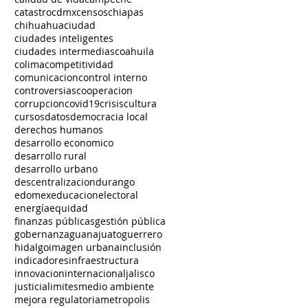
catastro
cdmx
censos
chiapas
chihuahua
ciudad
ciudades inteligentes
ciudades intermedias
coahuila
colima
competitividad
comunicacion
control interno
controversias
cooperacion
corrupcion
covid19
crisis
cultura
cursos
datos
democracia local
derechos humanos
desarrollo economico
desarrollo rural
desarrollo urbano
descentralizacion
durango
edomex
educacion
electoral
energía
equidad
finanzas públicas
gestión pública
gobernanza
guanajuato
guerrero
hidalgo
imagen urbana
inclusión
indicadores
infraestructura
innovacion
internacional
jalisco
justicia
limites
medio ambiente
mejora regulatoria
metropolis