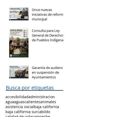
Once nuevas
iniciativas de reforma
municipal
Consulta para Ley
General de Derechos
de Pueblos Indígenas
y Afromexicanos
Garantía de audiencia
en suspensión de
Ayuntamientos
Busca por etiquetas
accesibilidad
administracion
agua
aguascalientes
animales
asistencia social
baja california
baja california sur
cabildo
calidad de vida
campeche