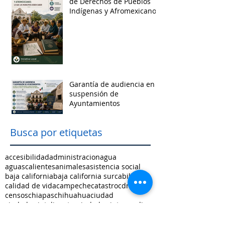
de Derechos de Pueblos
Indígenas y Afromexicanos
Garantía de audiencia en
suspensión de
Ayuntamientos
Busca por etiquetas
accesibilidad
administracion
agua
aguascalientes
animales
asistencia social
baja california
baja california sur
cabildo
calidad de vida
campeche
catastro
cdmx
censos
chiapas
chihuahua
ciudad
ciudades inteligentes
ciudades intermedias
coahuila
colima
competitividad
comunicacion
control interno
controversias
cooperacion