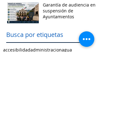
Garantía de audiencia en
suspensión de
Ayuntamientos
Busca por etiquetas
accesibilidad
administracion
agua
aguascalientes
animales
asistencia social
baja california
baja california sur
cabildo
calidad de vida
campeche
catastro
cdmx
censos
chiapas
chihuahua
ciudad
ciudades inteligentes
ciudades intermedias
coahuila
colima
competitividad
comunicacion
control interno
controversias
cooperacion
corrupcion
covid19
crisis
cultura
cursos
datos
democracia local
derechos humanos
desarrollo economico
desarrollo rural
desarrollo urbano
descentralizacion
durango
edomex
educacion
electoral
energía
equidad
finanzas públicas
gestión pública
gobernanza
guanajuato
guerrero
hidalgo
imagen urbana
inclusión
indicadores
infraestructura