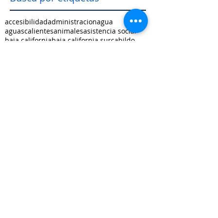
accesibilidad
administracion
agua
aguascalientes
animales
asistencia social
baja california
baja california sur
cabildo
calidad de vida
campeche
catastro
cdmx
censos
chiapas
chihuahua
ciudad
ciudades inteligentes
ciudades intermedias
coahuila
colima
competitividad
comunicacion
control interno
controversias
cooperacion
corrupcion
covid19
crisis
cultura
cursos
datos
democracia local
derechos humanos
desarrollo economico
desarrollo rural
desarrollo urbano
descentralizacion
durango
edomex
educacion
electoral
energía
equidad
finanzas públicas
gestión pública
gobernanza
guanajuato
guerrero
hidalgo
imagen urbana
inclusión
indicadores
infraestructura
innovacion
internacional
jalisco
justicia
limites
medio ambiente
mejora regulatoria
metropolis
michoacan
morelos
movilidad
municipio indígena
nayarit
nuevo leon
oaxaca
oportunidades
ordenamiento territorial
participación
patrimonio
planeación