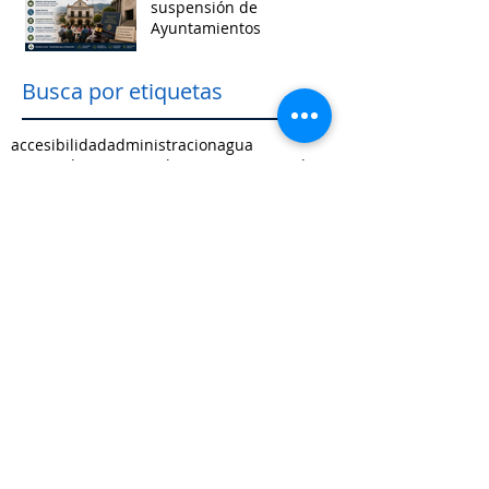
suspensión de
Ayuntamientos
Busca por etiquetas
accesibilidad
administracion
agua
aguascalientes
animales
asistencia social
baja california
baja california sur
cabildo
calidad de vida
campeche
catastro
cdmx
censos
chiapas
chihuahua
ciudad
ciudades inteligentes
ciudades intermedias
coahuila
colima
competitividad
comunicacion
control interno
controversias
cooperacion
corrupcion
covid19
crisis
cultura
cursos
datos
democracia local
derechos humanos
desarrollo economico
desarrollo rural
desarrollo urbano
descentralizacion
durango
edomex
educacion
electoral
energía
equidad
finanzas públicas
gestión pública
gobernanza
guanajuato
guerrero
hidalgo
imagen urbana
inclusión
indicadores
infraestructura
innovacion
internacional
jalisco
justicia
limites