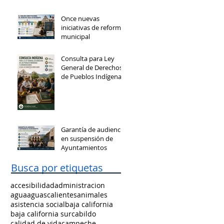
Once nuevas
iniciativas de reforma
municipal
Consulta para Ley
General de Derechos
de Pueblos Indígenas
y Afromexicanos
Garantía de audiencia
en suspensión de
Ayuntamientos
Busca por etiquetas
accesibilidad
administracion
agua
aguascalientes
animales
asistencia social
baja california
baja california sur
cabildo
calidad de vida
campeche