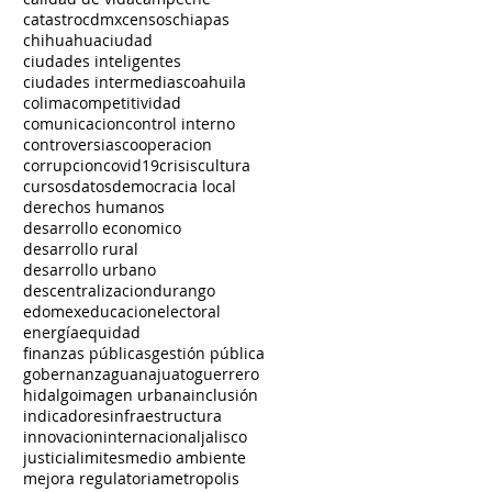
catastro
cdmx
censos
chiapas
chihuahua
ciudad
ciudades inteligentes
ciudades intermedias
coahuila
colima
competitividad
comunicacion
control interno
controversias
cooperacion
corrupcion
covid19
crisis
cultura
cursos
datos
democracia local
derechos humanos
desarrollo economico
desarrollo rural
desarrollo urbano
descentralizacion
durango
edomex
educacion
electoral
energía
equidad
finanzas públicas
gestión pública
gobernanza
guanajuato
guerrero
hidalgo
imagen urbana
inclusión
indicadores
infraestructura
innovacion
internacional
jalisco
justicia
limites
medio ambiente
mejora regulatoria
metropolis