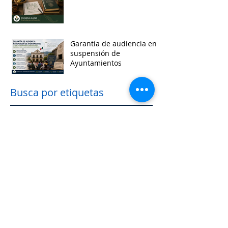
Garantía de audiencia en
suspensión de
Ayuntamientos
Busca por etiquetas
accesibilidad
administracion
agua
aguascalientes
animales
asistencia social
baja california
baja california sur
cabildo
calidad de vida
campeche
catastro
cdmx
censos
chiapas
chihuahua
ciudad
ciudades inteligentes
ciudades intermedias
coahuila
colima
competitividad
comunicacion
control interno
controversias
cooperacion
corrupcion
covid19
crisis
cultura
cursos
datos
democracia local
derechos humanos
desarrollo economico
desarrollo rural
desarrollo urbano
descentralizacion
durango