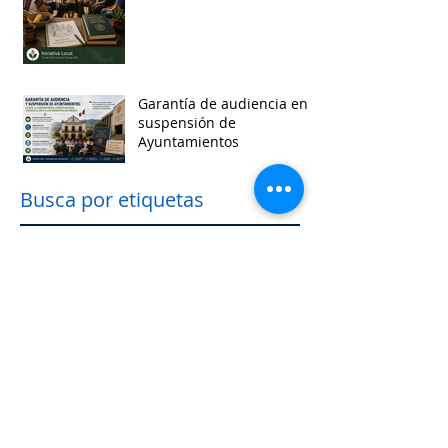
Garantía de audiencia en
suspensión de
Ayuntamientos
Busca por etiquetas
accesibilidad
administracion
agua
aguascalientes
animales
asistencia social
baja california
baja california sur
cabildo
calidad de vida
campeche
catastro
cdmx
censos
chiapas
chihuahua
ciudad
ciudades inteligentes
ciudades intermedias
coahuila
colima
competitividad
comunicacion
control interno
controversias
cooperacion
corrupcion
covid19
crisis
cultura
cursos
datos
democracia local
derechos humanos
desarrollo economico
desarrollo rural