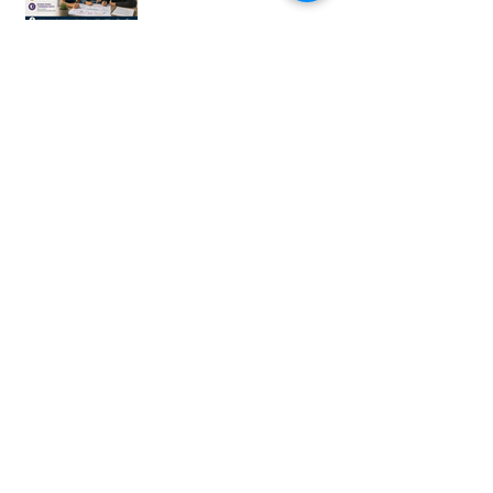
Once nuevas iniciativas de
reforma municipal
Consulta para Ley General
de Derechos de Pueblos
Indígenas y Afromexicanos
Garantía de audiencia en
suspensión de
Ayuntamientos
Busca por etiquetas