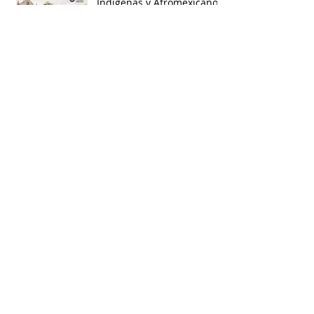
Indígenas y Afromexicanos
Garantía de audiencia en
suspensión de
Ayuntamientos
Busca por etiquetas
accesibilidad
administracion
agua
aguascalientes
animales
asistencia social
baja california
baja california sur
cabildo
calidad de vida
campeche
catastro
cdmx
censos
chiapas
chihuahua
ciudad
ciudades inteligentes
ciudades intermedias
coahuila
colima
competitividad
comunicacion
control interno
controversias
cooperacion
corrupcion
covid19
crisis
cultura
cursos
datos