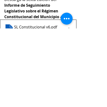
Informe de Seguimiento 
Legislativo sobre el Régimen 
Constitucional del Municipio 
aquí.
SL Constitucional v6
.pdf
Descargar PDF • 831KB
Etiquetas:
finanzas públicas
servicios
administracion
agua
electoral
inclusión
energía
municipio indígena
analisis
Ultimos posts