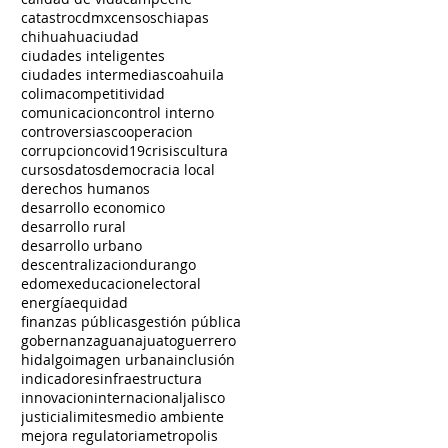
catastro
cdmx
censos
chiapas
chihuahua
ciudad
ciudades inteligentes
ciudades intermedias
coahuila
colima
competitividad
comunicacion
control interno
controversias
cooperacion
corrupcion
covid19
crisis
cultura
cursos
datos
democracia local
derechos humanos
desarrollo economico
desarrollo rural
desarrollo urbano
descentralizacion
durango
edomex
educacion
electoral
energía
equidad
finanzas públicas
gestión pública
gobernanza
guanajuato
guerrero
hidalgo
imagen urbana
inclusión
indicadores
infraestructura
innovacion
internacional
jalisco
justicia
limites
medio ambiente
mejora regulatoria
metropolis