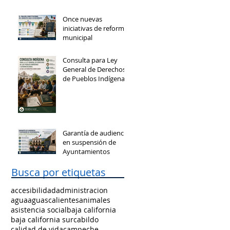
Once nuevas
iniciativas de reforma
municipal
Consulta para Ley
General de Derechos
de Pueblos Indígenas
y Afromexicanos
Garantía de audiencia
en suspensión de
Ayuntamientos
Busca por etiquetas
accesibilidad
administracion
agua
aguascalientes
animales
asistencia social
baja california
baja california sur
cabildo
calidad de vida
campeche