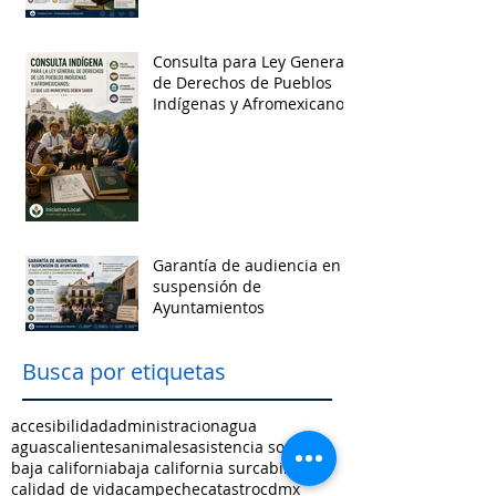
Consulta para Ley General
de Derechos de Pueblos
Indígenas y Afromexicanos
Garantía de audiencia en
suspensión de
Ayuntamientos
Busca por etiquetas
accesibilidad
administracion
agua
aguascalientes
animales
asistencia social
baja california
baja california sur
cabildo
calidad de vida
campeche
catastro
cdmx