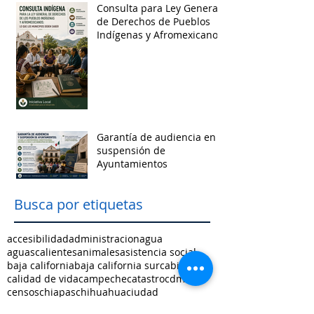
Consulta para Ley General
de Derechos de Pueblos
Indígenas y Afromexicanos
Garantía de audiencia en
suspensión de
Ayuntamientos
Busca por etiquetas
accesibilidad
administracion
agua
aguascalientes
animales
asistencia social
baja california
baja california sur
cabildo
calidad de vida
campeche
catastro
cdmx
censos
chiapas
chihuahua
ciudad
ciudades inteligentes
ciudades intermedias