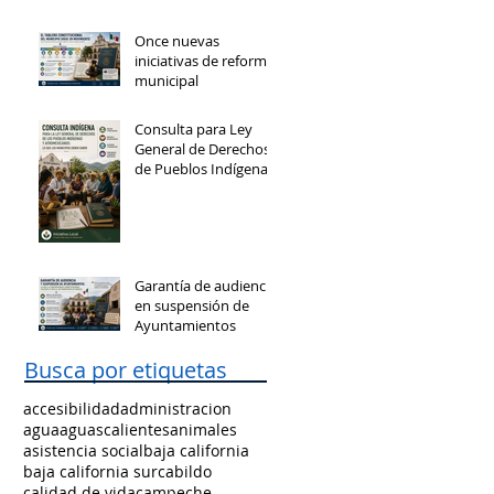
Once nuevas
iniciativas de reforma
municipal
Consulta para Ley
General de Derechos
de Pueblos Indígenas
y Afromexicanos
Garantía de audiencia
en suspensión de
Ayuntamientos
Busca por etiquetas
accesibilidad
administracion
agua
aguascalientes
animales
asistencia social
baja california
baja california sur
cabildo
calidad de vida
campeche