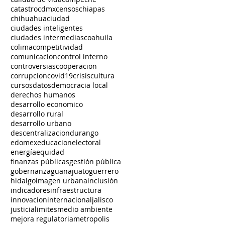
catastro
cdmx
censos
chiapas
chihuahua
ciudad
ciudades inteligentes
ciudades intermedias
coahuila
colima
competitividad
comunicacion
control interno
controversias
cooperacion
corrupcion
covid19
crisis
cultura
cursos
datos
democracia local
derechos humanos
desarrollo economico
desarrollo rural
desarrollo urbano
descentralizacion
durango
edomex
educacion
electoral
energía
equidad
finanzas públicas
gestión pública
gobernanza
guanajuato
guerrero
hidalgo
imagen urbana
inclusión
indicadores
infraestructura
innovacion
internacional
jalisco
justicia
limites
medio ambiente
mejora regulatoria
metropolis