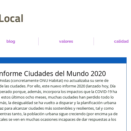
blog
valores
calidad
Informe Ciudades del Mundo 2020
nidas (concretamente ONU Habitat) no actualizaba su serie de 
e las ciudades. Por ello, este nuevo informe 2020 (lanzado hoy, Día 
perado porque, además, incorpora los impactos que la COVID-19 ha 
 estos últimos ocho meses, muchas ciudades han perdido todo lo 
s, la desigualdad se ha vuelto a disparar y la planificación urbana 
z para alcanzar ciudades más sostenibles y resilientes, tal y como 
ntras tanto, la población urbana sigue creciendo (por encima ya de 
ocales se ven en muchas ocasiones incapaces de dar respuestas a los 