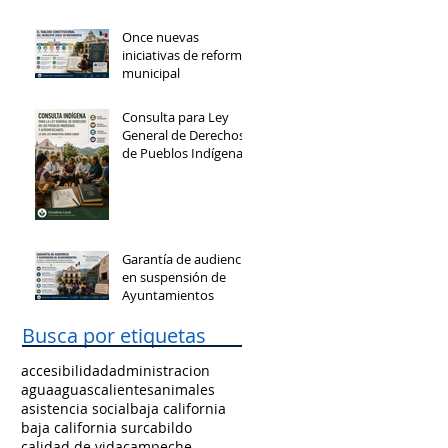
Once nuevas
iniciativas de reforma
municipal
Consulta para Ley
General de Derechos
de Pueblos Indígenas
y Afromexicanos
Garantía de audiencia
en suspensión de
Ayuntamientos
Busca por etiquetas
accesibilidad
administracion
agua
aguascalientes
animales
asistencia social
baja california
baja california sur
cabildo
calidad de vida
campeche