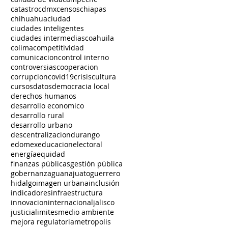
catastro
cdmx
censos
chiapas
chihuahua
ciudad
ciudades inteligentes
ciudades intermedias
coahuila
colima
competitividad
comunicacion
control interno
controversias
cooperacion
corrupcion
covid19
crisis
cultura
cursos
datos
democracia local
derechos humanos
desarrollo economico
desarrollo rural
desarrollo urbano
descentralizacion
durango
edomex
educacion
electoral
energía
equidad
finanzas públicas
gestión pública
gobernanza
guanajuato
guerrero
hidalgo
imagen urbana
inclusión
indicadores
infraestructura
innovacion
internacional
jalisco
justicia
limites
medio ambiente
mejora regulatoria
metropolis