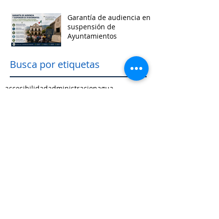
Garantía de audiencia en
suspensión de
Ayuntamientos
Busca por etiquetas
accesibilidad
administracion
agua
aguascalientes
animales
asistencia social
baja california
baja california sur
cabildo
calidad de vida
campeche
catastro
cdmx
censos
chiapas
chihuahua
ciudad
ciudades inteligentes
ciudades intermedias
coahuila
colima
competitividad
comunicacion
control interno
controversias
cooperacion
corrupcion
covid19
crisis
cultura
cursos
datos
democracia local
derechos humanos
desarrollo economico
desarrollo rural
desarrollo urbano
descentralizacion
durango
edomex
educacion
electoral
energía
equidad
finanzas públicas
gestión pública
gobernanza
guanajuato
guerrero
hidalgo
imagen urbana