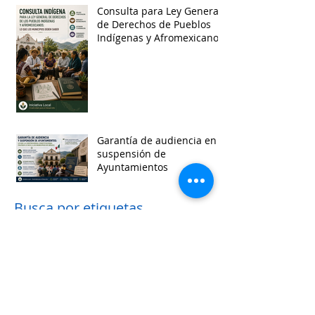
Consulta para Ley General
de Derechos de Pueblos
Indígenas y Afromexicanos
Garantía de audiencia en
suspensión de
Ayuntamientos
Busca por etiquetas
accesibilidad
administracion
agua
aguascalientes
animales
asistencia social
baja california
baja california sur
cabildo
calidad de vida
campeche
catastro
cdmx
censos
chiapas
chihuahua
ciudad
ciudades inteligentes
ciudades intermedias