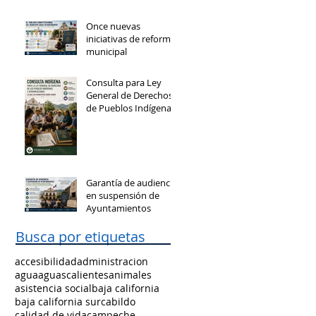
Once nuevas
iniciativas de reforma
municipal
Consulta para Ley
General de Derechos
de Pueblos Indígenas
y Afromexicanos
Garantía de audiencia
en suspensión de
Ayuntamientos
Busca por etiquetas
accesibilidad
administracion
agua
aguascalientes
animales
asistencia social
baja california
baja california sur
cabildo
calidad de vida
campeche